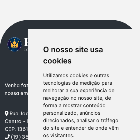
O nosso site usa
cookies
Utilizamos cookies e outras
tecnologias de medição para
Venha fazer uma parceria de Sucesso! Encontre em
melhorar a sua experiência de
nossa empresa tudo o que precisa.
navegação no nosso site, de
forma a mostrar conteúdo
personalizado, anúncios
Rua Joaquim Mourão, nº 760
direcionados, analisar o tráfego
Centro - Leme/SP
do site e entender de onde vêm
CEP. 13610-070
os visitantes.
(19) 3571-9665