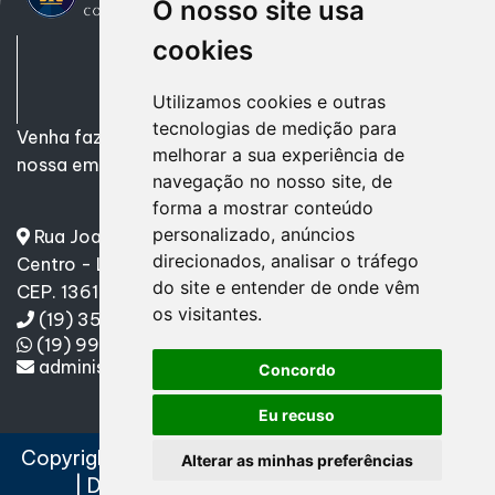
O nosso site usa
cookies
Utilizamos cookies e outras
tecnologias de medição para
Venha fazer uma parceria de Sucesso! Encontre em
melhorar a sua experiência de
nossa empresa tudo o que precisa.
navegação no nosso site, de
forma a mostrar conteúdo
personalizado, anúncios
Rua Joaquim Mourão, nº 760
direcionados, analisar o tráfego
Centro - Leme/SP
do site e entender de onde vêm
CEP. 13610-070
os visitantes.
(19) 3571-9665
(19) 99192-0303
administracao@pontualescritorio.com.br
Concordo
Eu recuso
Copyright
2024
Pontual Escritório Contábil
Alterar as minhas preferências
| Desenvolvido por
Sitecontabil
|