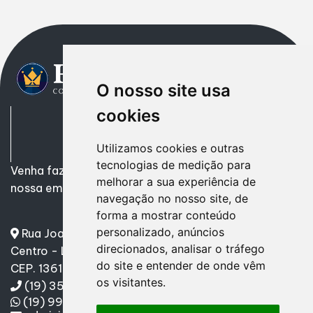
O nosso site usa
cookies
Utilizamos cookies e outras
tecnologias de medição para
Venha fazer uma parceria de Sucesso! Encontre em
melhorar a sua experiência de
nossa empresa tudo o que precisa.
navegação no nosso site, de
forma a mostrar conteúdo
personalizado, anúncios
Rua Joaquim Mourão, nº 760
direcionados, analisar o tráfego
Centro - Leme/SP
do site e entender de onde vêm
CEP. 13610-070
os visitantes.
(19) 3571-9665
(19) 99192-0303