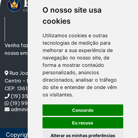
O nosso site usa
cookies
Utilizamos cookies e outras
tecnologias de medição para
Venha fazer uma parceria de Sucesso! Encontre em
melhorar a sua experiência de
nossa empresa tudo o que precisa.
navegação no nosso site, de
forma a mostrar conteúdo
personalizado, anúncios
Rua Joaquim Mourão, nº 760
direcionados, analisar o tráfego
Centro - Leme/SP
do site e entender de onde vêm
CEP. 13610-070
os visitantes.
(19) 3571-9665
(19) 99192-0303
administracao@pontualescritorio.com.br
Concordo
Eu recuso
Copyright
2024
Pontual Escritório Contábil
Alterar as minhas preferências